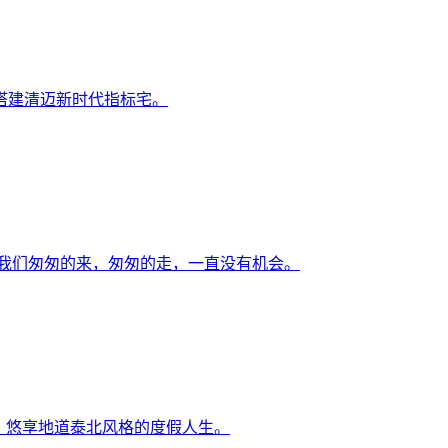
搭建清迈新时代指标宅。
的我们匆匆的来，匆匆的走，一直没有机会。
睿思」悠享地道泰北风格的度假人生。