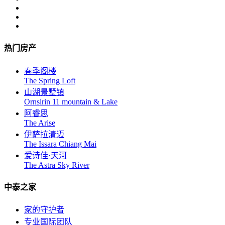
热门房产
春季阁楼
The Spring Loft
山湖景墅镇
Ornsirin 11 mountain & Lake
阿睿思
The Arise
伊萨拉清迈
The Issara Chiang Mai
爱诗佳·天河
The Astra Sky River
中泰之家
家的守护者
专业国际团队