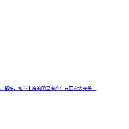
唯一一处认筹，都快，抢不上房的明星房产！只因它太完美！