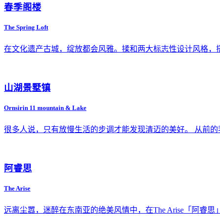
春季阁楼
The Spring Loft
在文化遗产古城，绽放都会风雅。揉和两大标志性设计风格，
山湖景墅镇
Ornsirin 11 mountain & Lake
很多人说，只有放慢生活的步调才能发现清迈的美好。 从前
阿睿思
The Arise
远离尘嚣，迷醉在东南亚的绝美风情中，在The Arise「阿