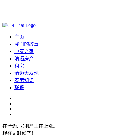
主页
我们的故事
中泰之家
清迈房产
租房
清迈大发现
泰房知识
联系
在清迈, 房地产正在上涨。
现在是时候了！